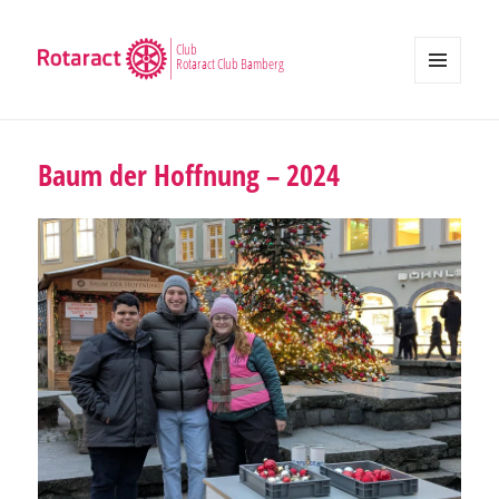
Club
Rotaract Club Bamberg
MENÜ
UND
WIDGETS
Baum der Hoffnung – 2024