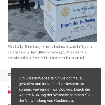
Mit tatkräftiger Unterstützung der internationalen Austausschüler Alejandro
und Skye haben wir beim „Baum der Hoffnung 2024“ des Rotary Clubs
mitgewirkt und dabei Spenden für die Bamberger Tafel gesammelt.
Veröffentlicht
Kategorien
12. Dezember 2024
HELFEN
Um unsere Webseite für Sie optimal zu
am
Beitragsnavigation
gestalten und fortlaufend verbessern zu
VORHERIGER
können, verwenden wir Cookies. Durch die
Kekse backen für das Bamberger Hospiz 2024
Vorheriger
weitere Nutzung der Webseite stimmen Sie
Beitrag:
der Verwendung von Cookies zu.