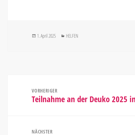
Veröffentlicht
Kategorien
1. April 2025
HELFEN
am
Beitragsnavigation
VORHERIGER
Teilnahme an der Deuko 2025 in
Vorheriger
Beitrag:
NÄCHSTER